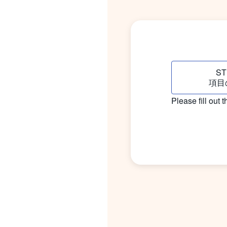
ST
項目
Please fill out 