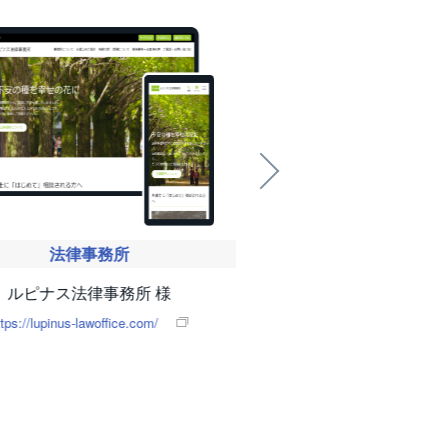
法律事務所
化粧品
ルピナス法律事務所 様
持田ヘルスケア株式
ttps://lupinus-lawoffice.com/
https://www.babycare-net