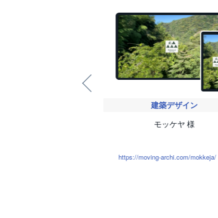
商店街
建築デザイン
商店街振興組合 様
モッケヤ 様
s://nabeyoko.jp/
https://moving-archi.com/mokkeja/