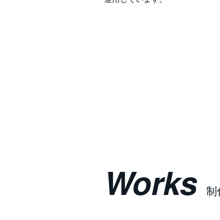
Works
制